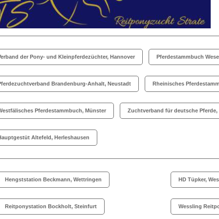
Verband der Pony- und Kleinpferdezüchter, Hannover
Pferdestammbuch Weser
Pferdezuchtverband Brandenburg-Anhalt, Neustadt
Rheinisches Pferdestamm
Westfälisches Pferdestammbuch, Münster
Zuchtverband für deutsche Pferde,
Hauptgestüt Altefeld, Herleshausen
Hengststation Beckmann, Wettringen
HD Tüpker, Wes
Reitponystation Bockholt, Steinfurt
Wessling Reitp