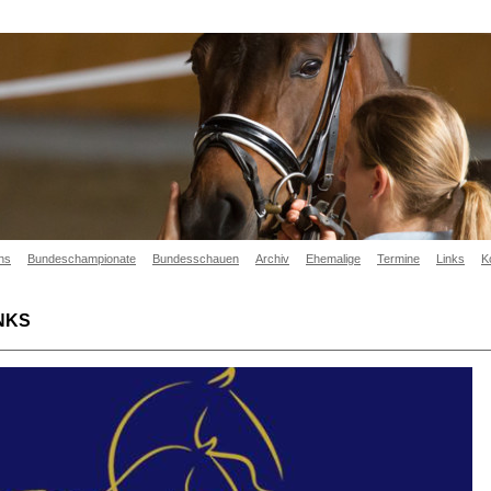
hs
Bundeschampionate
Bundesschauen
Archiv
Ehemalige
Termine
Links
K
NKS