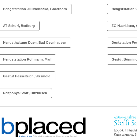
Hengststation Jill Mieleszko, Paderborn
Hengststation G
AT Schurf, Bedburg
ZG
Haerkötter,
Hengsthaltung Duen, Bad Oeynhausen
Deckstation Fer
Hengststation Rohmann, Marl
Gestüt Bönning
Gestüt Hesselteich, Versmold
Reitponys Stolz, Hitzhusen