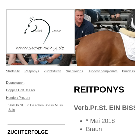
Startseite
Reitponys
Zuchtstuten
Nachwuchs
Bundeschampionate
Bundess
Doppelpunkt
REITPONYS
Doppelt Hält Besser
Hundert Prozent
Verb.Pr.St. Ein Bisschen Spass Muss
Verb.Pr.St. EIN 
Sein
* Mai 2018
Braun
ZUCHTERFOLGE