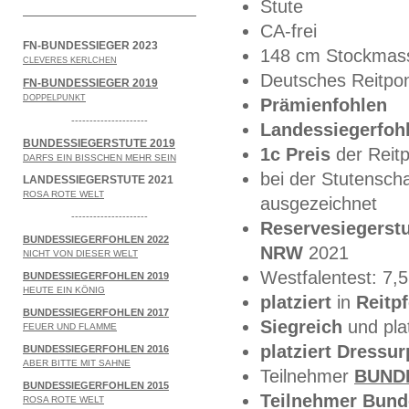
Stute
CA-frei
FN-BUNDESSIEGER 2023
148 cm Stockmas
CLEVERES KERLCHEN
Deutsches Reitpo
FN-BUNDESSIEGER 2019
DOPPELPUNKT
Prämienfohlen
---------------------
Landessiegerfoh
BUNDESSIEGERSTUTE 2019
1c Preis
der Reit
DARFS EIN BISSCHEN MEHR SEIN
bei der Stutensc
LANDESSIEGERSTUTE 2021
ROSA ROTE WELT
ausgezeichnet
---------------------
Reservesiegerst
BUNDESSIEGERFOHLEN 2022
NRW
2021
NICHT VON DIESER WELT
Westfalentest: 7,
BUNDESSIEGERFOHLEN 2019
HEUTE EIN KÖNIG
platziert
in
Reitp
BUNDESSIEGERFOHLEN 2017
Siegreich
und plat
FEUER UND FLAMME
platziert
Dressurp
BUNDESSIEGERFOHLEN 2016
ABER BITTE MIT SAHNE
Teilnehmer
BUND
BUNDESSIEGERFOHLEN 2015
Teilnehmer
Bund
ROSA ROTE WELT