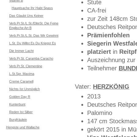
Vitamin B
Stute
Hauptsache Ihr Habt Spass
CA-frei
Das Glaubt Uns Keiner
zur Zeit 148cm S
Verb.Pr.St./L.St./EliteSt. Die Feine
Deutsches Reitpo
Englische Art B
Prämienfohlen
Verb.Pr.St./L.St. Das Wir Gewinnt
Siegerin Westfal
L.St. Du Willst Es Du Kriegst Es
platziert
in
Reitp
Die Immer Lacht
Verb.Pr.St. Caramba Caracho
Auszeichnung zu
Verb.Pr.St. Clementine
Teilnehmer
BUND
L.St.Spr. Maxima
Creme Caramell
Vater:
HERZKÖNIG
Nichts Ist Unmöglich
2013
Golden Day R
Deutsches Reitpon
Kunterbunt
Palomino
Reden Ist Silber
Burgfräulein
147 cm Stockmas
Hengste und Wallache
gekört 2015 in Mü