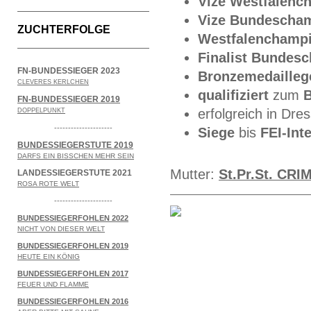
Vize Westfalenc
Vize Bundescha
ZUCHTERFOLGE
Westfalenchampi
Finalist Bundes
FN-BUNDESSIEGER 2023
Bronzemedailleg
CLEVERES KERLCHEN
qualifiziert
zum
FN-BUNDESSIEGER 2019
erfolgreich in Dr
DOPPELPUNKT
---------------------
Siege
bis
FEI-Int
BUNDESSIEGERSTUTE 2019
DARFS EIN BISSCHEN MEHR SEIN
Mutter:
St.
Pr.St. C
RI
LANDESSIEGERSTUTE 2021
ROSA ROTE WELT
---------------------
BUNDESSIEGERFOHLEN 2022
NICHT VON DIESER WELT
BUNDESSIEGERFOHLEN 2019
HEUTE EIN KÖNIG
BUNDESSIEGERFOHLEN 2017
FEUER UND FLAMME
BUNDESSIEGERFOHLEN 2016