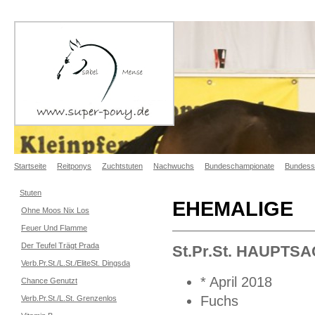
Startseite
Reitponys
Zuchtstuten
Nachwuchs
Bundeschampionate
Bundess
Stuten
EHEMALIGE
Ohne Moos Nix Los
Feuer Und Flamme
Der Teufel Trägt Prada
St.Pr.St. HAUPTS
Verb.Pr.St./L.St./EliteSt. Dingsda
* April 2018
Chance Genutzt
Fuchs
Verb.Pr.St./L.St. Grenzenlos