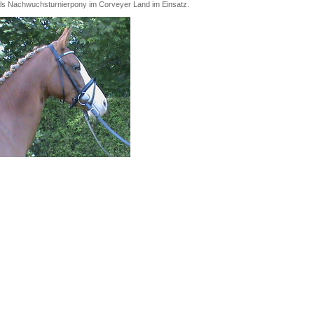
als Nachwuchsturnierpony im Corveyer Land im Einsatz.