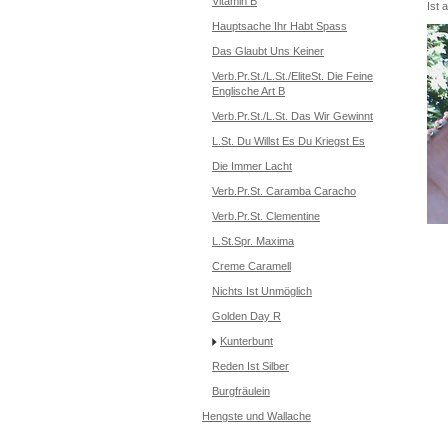
Vitamin B
Ist 
Hauptsache Ihr Habt Spass
Das Glaubt Uns Keiner
Verb.Pr.St./L.St./EliteSt. Die Feine
Englische Art B
Verb.Pr.St./L.St. Das Wir Gewinnt
L.St. Du Willst Es Du Kriegst Es
Die Immer Lacht
Verb.Pr.St. Caramba Caracho
Verb.Pr.St. Clementine
L.St.Spr. Maxima
Creme Caramell
Nichts Ist Unmöglich
Golden Day R
Kunterbunt
Reden Ist Silber
Burgfräulein
Hengste und Wallache