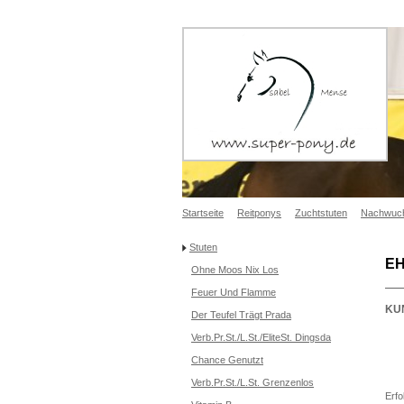
Startseite
Reitponys
Zuchtstuten
Nachwuc
Stuten
E
Ohne Moos Nix Los
Feuer Und Flamme
KU
Der Teufel Trägt Prada
Verb.Pr.St./L.St./EliteSt. Dingsda
Chance Genutzt
Verb.Pr.St./L.St. Grenzenlos
Erfo