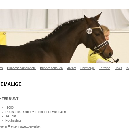
hs
Bundeschampionate
Bundesschauen
Archiv
Ehemalige
Termine
Links
K
HEMALIGE
NTERBUNT
*2008
Deutsches Reitpony Zuchtgebiet Westfalen
141 cm
Fuchsstute
lge in Freispringwettbewerbe.