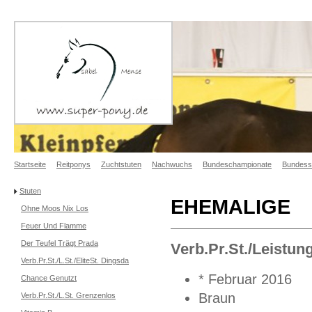
Startseite
Reitponys
Zuchtstuten
Nachwuchs
Bundeschampionate
Bundess
Stuten
EHEMALIGE
Ohne Moos Nix Los
Feuer Und Flamme
Der Teufel Trägt Prada
Verb.Pr.St./Leist
Verb.Pr.St./L.St./EliteSt. Dingsda
* Februar 2016
Chance Genutzt
Braun
Verb.Pr.St./L.St. Grenzenlos