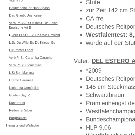
Vitamin B
Stute
Hauptsache Ihr Habt Spass
zur Zeit 142 cm 
Das Glaubt Uns Keiner
CA-frei
Verb.Pr.St./L.St./EliteSt. Die Feine
Deutsches Reitpo
Englische Art B
Westfalentest: 8
Verb.Pr.St./L.St. Das Wir Gewinnt
wurde auf der Stu
L.St. Du Willst Es Du Kriegst Es
Die Immer Lacht
Verb.Pr.St. Caramba Caracho
Vater:
DEL ESTERO 
Verb.Pr.St. Clementine
*2009
L.St.Spr. Maxima
Deutsches Reitpon
Creme Caramell
145 cm Stockmas
Nichts Ist Unmöglich
Schwarzbraun
Golden Day R
Prämienhengst de
Kunterbunt
Westfalenchampi
Reden Ist Silber
Burgfräulein
Bundeschampionat
Hengste und Wallache
HLP 9,06