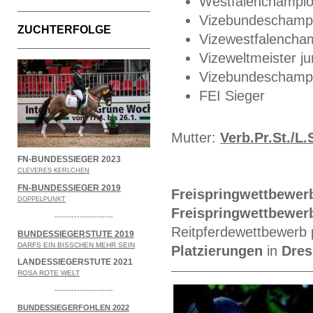
Westfalenchampi
Vizebundeschamp
ZUCHTERFOLGE
Vizewestfalencha
Vizeweltmeister j
Vizebundeschamp
FEI Sieger
Mutter:
Verb.Pr.St./L.
FN-BUNDESSIEGER 2023
CLEVERES KERLCHEN
FN-BUNDESSIEGER 2019
Freispringwettbewer
DOPPELPUNKT
Freispringwettbewer
---------------------
Reitpferdewettbewerb p
BUNDESSIEGERSTUTE 2019
DARFS EIN BISSCHEN MEHR SEIN
Platzierungen
in
Dres
LANDESSIEGERSTUTE 2021
ROSA ROTE WELT
---------------------
BUNDESSIEGERFOHLEN 2022