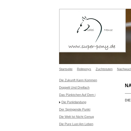
Startseite
Reitponys
Zuchtstuten
Nachwuc
Die Zukunft Kann Kommen
N
Doppelt Und Dreifach
Das Pünktchen Auf Dem i
DI
Die Punktlandung
Der Springende Punkt
Die Welt Ist Nicht Genug
Die Pure Lust Am Leben