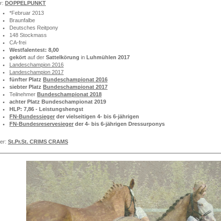
r:
D
OPPELPUNKT
*Februar 2013
Braunfalbe
Deutsches Reitpony
148 Stockmass
CA-frei
Westfalentest: 8,00
gekört
auf der
Sattelkörung
in
Luhmühlen 2017
Landeschampion 2016
Landeschampion 2017
fünfter Platz
Bundeschampionat 2016
siebter Platz
Bundeschampionat 2017
Teilnehmer
Bundeschampionat 2018
achter Platz Bundeschampionat 2019
HLP: 7,86 - Leistungshengst
FN-Bundessieger
der vielseitigen 4- bis 6-jährigen
FN-Bundesreservesieger
der 4- bis 6-jährigen Dressurponys
ter:
St.Pr.St. CRIMS CRAMS